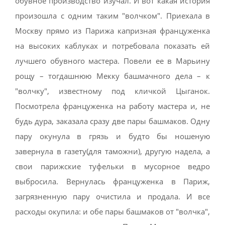
обувное производство изучал. И вот какая история
произошла с одним таким "волчком". Приехала в
Москву прямо из Парижа капризная француженка
на высоких каблуках и потребовала показать ей
лучшего обувного мастера. Повели ее в Марьину
рощу – тогдашнюю Мекку башмачного дела – к
"волчку", известному под кличкой Цыганок.
Посмотрела француженка на работу мастера и, не
будь дура, заказала сразу две пары башмаков. Одну
пару окунула в грязь и будто бы ношеную
завернула в газету(для таможни), другую надела, а
свои парижские туфельки в мусорное ведро
выбросила. Вернулась француженка в Париж,
загрязненную пару очистила и продала. И все
расходы окупила: и обе пары башмаков от "волчка",