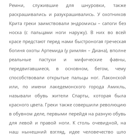
Ремни, служившие для шнуровки, также
раскрашивались и разукрашивались. У охотников
Крита греки заимствовали эндромисы – сапоги без
носка (с пальцами ноги наружу). В них во всей
красе предстают перед нами быстроногая греческая
богиня охоты Артемида (у римлян – Диана), вполне
реальные пастухи и мифические фавны,
передвигавшиеся, в основном, бегом, чему
способствовали открытые пальцы ног. Лаконской
или, по имени лакедемонского города Амикль,
называли обувь жители Спарты, которая была
красного цвета. Греки также совершили революцию
в обувном деле, первыми перейдя на разную обувь
для левой и правой ноги. К столь очевидной, на
наш нынешний взгляд, идее человечество шло