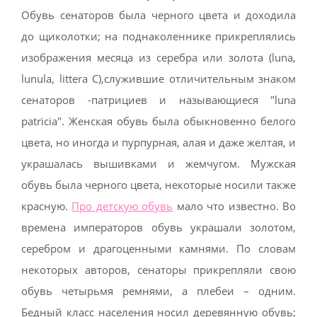
Обувь сенаторов была черного цвета и доходила
до щиколотки; на поднаколеннике прикреплялись
изображения месяца из серебра или золота (luna,
lunula, littera C),служившие отличительным знаком
сенаторов -патрициев и называющиеся "luna
patricia". Женская обувь была обыкновенно белого
цвета, но иногда и пурпурная, алая и даже желтая, и
украшалась вышивками и жемчугом. Мужская
обувь была черного цвета, некоторые носили также
красную.
Про детскую обувь
мало что известно. Во
времена императоров обувь украшали золотом,
серебром и драгоценными камнями. По словам
некоторых авторов, сенаторы прикрепляли свою
обувь четырьмя ремнями, а плебеи – одним.
Бедный класс населения носил деревянную обувь;